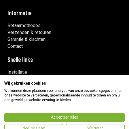
Informatie
Betaalmethodes
Verzenden & retouren
Garantie & klachten
Contact
Snelle links
Installatie
Onderhoud
Wij gebruiken cookies
Robotmaaiers zonder draad
We kunnen deze plaatsen voor analyse van onze bezoekersgegevens, om
onze website te verbeteren, gepersonaliseerde inhoud te tonen en om u
een geweldige website-ervaring te bieden.
Onze merken
Husqvarna robotmaaiers
Accepteer alles
Segway Navimow
Nee, pas aan
Weigeren