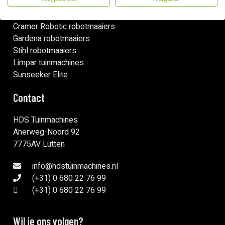
Mammotion Robotmaaiers
Wiper robotmaaiers
Cramer Robotic robotmaaiers
Gardena robotmaaiers
Stihl robotmaaiers
Limpar tuinmachines
Sunseeker Elite
Contact
HDS Tuinmachines
Anerweg-Noord 92
7775AV Lutten
info@hdstuinmachines.nl
(+31) 0 680 22 76 99
(+31) 0 680 22 76 99
Wil je ons volgen?