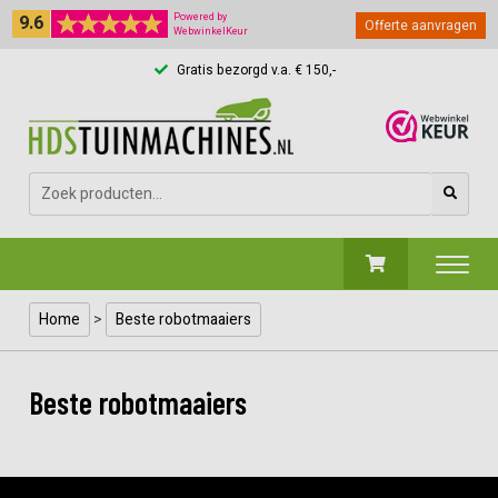
9.6
Powered by
Offerte aanvragen
WebwinkelKeur
Gratis bezorgd v.a. € 150,-
Zoeken
naar:
Home
>
Beste robotmaaiers
Beste robotmaaiers