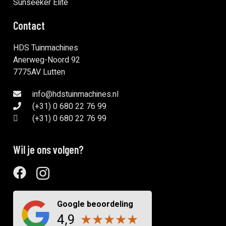
Sunseeker Elite
Contact
HDS Tuinmachines
Anerweg-Noord 92
7775AV Lutten
info@hdstuinmachines.nl
(+31) 0 680 22 76 99
(+31) 0 680 22 76 99
Wil je ons volgen?
Google beoordeling
4,9
★
★
★
★
★