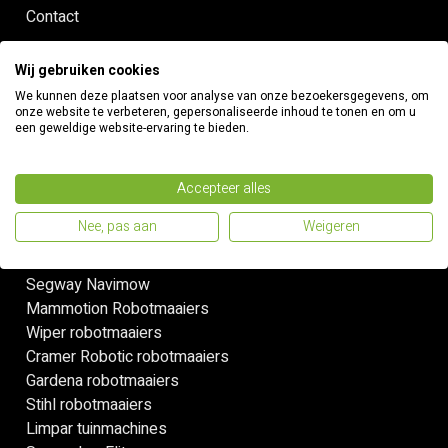
Contact
Snelle links
Wij gebruiken cookies
We kunnen deze plaatsen voor analyse van onze bezoekersgegevens, om
Installatie
onze website te verbeteren, gepersonaliseerde inhoud te tonen en om u
een geweldige website-ervaring te bieden.
Onderhoud
Robotmaaiers zonder draad
Accepteer alles
Onze merken
Nee, pas aan
Weigeren
Husqvarna robotmaaiers
Segway Navimow
Mammotion Robotmaaiers
Wiper robotmaaiers
Cramer Robotic robotmaaiers
Gardena robotmaaiers
Stihl robotmaaiers
Limpar tuinmachines