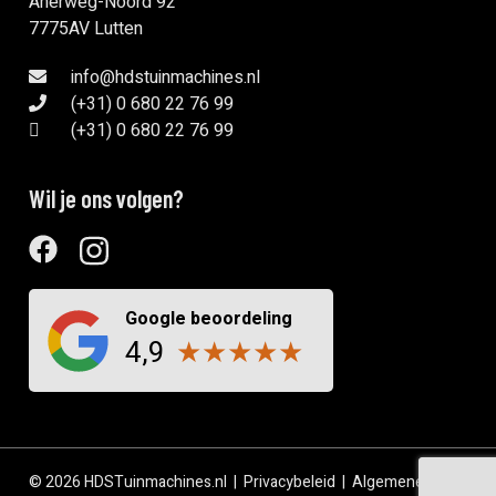
Anerweg-Noord 92
7775AV Lutten
info@hdstuinmachines.nl
(+31) 0 680 22 76 99
(+31) 0 680 22 76 99
Wil je ons volgen?
Google beoordeling
4,9
★
★
★
★
★
© 2026 HDSTuinmachines.nl |
Privacybeleid
|
Algemene