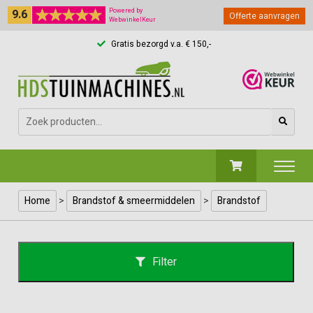
9.6
Powered by
Offerte aanvragen
WebwinkelKeur
Gratis bezorgd v.a. € 150,-
Zoeken
naar:
Home
>
Brandstof & smeermiddelen
>
Brandstof
Filter