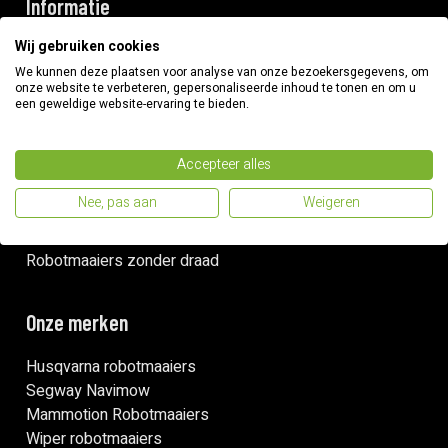
Informatie
Wij gebruiken cookies
Betaalmethodes
Verzenden & retouren
We kunnen deze plaatsen voor analyse van onze bezoekersgegevens, om
onze website te verbeteren, gepersonaliseerde inhoud te tonen en om u
Garantie & klachten
een geweldige website-ervaring te bieden.
Contact
Snelle links
Accepteer alles
Nee, pas aan
Weigeren
Installatie
Onderhoud
Robotmaaiers zonder draad
Onze merken
Husqvarna robotmaaiers
Segway Navimow
Mammotion Robotmaaiers
Wiper robotmaaiers