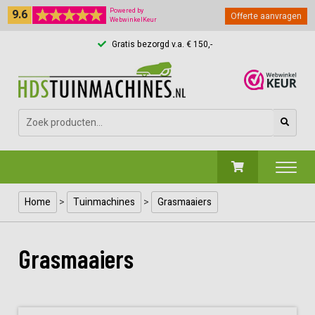
9.6
Powered by
Offerte aanvragen
WebwinkelKeur
Gratis bezorgd v.a. € 150,-
Zoeken
naar:
Home
>
Tuinmachines
>
Grasmaaiers
Grasmaaiers