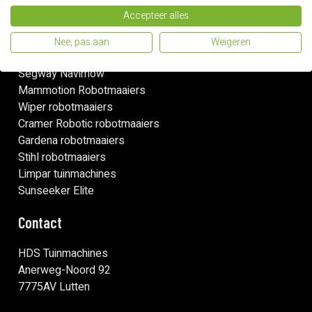
Accepteer alles
Onze merken
Nee, pas aan
Weigeren
Husqvarna robotmaaiers
Segway Navimow
Mammotion Robotmaaiers
Wiper robotmaaiers
Cramer Robotic robotmaaiers
Gardena robotmaaiers
Stihl robotmaaiers
Limpar tuinmachines
Sunseeker Elite
Contact
HDS Tuinmachines
Anerweg-Noord 92
7775AV Lutten