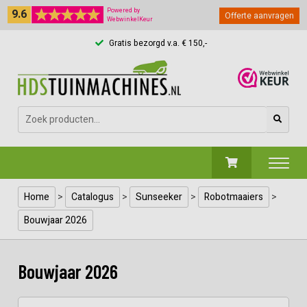
9.6
Powered by
Offerte aanvragen
WebwinkelKeur
Gratis bezorgd v.a. € 150,-
Zoeken
naar:
Home
>
Catalogus
>
Sunseeker
>
Robotmaaiers
>
Bouwjaar 2026
Bouwjaar 2026