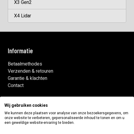
X3 Gen2
X4 Lidar
Informatie
Betaalmethodes
Verzenden & retouren
Garantie & klachten
Contact
Snelle links
Wij gebruiken cookies
Installatie
We kunnen deze plaatsen voor analyse van onze bezoekersgegevens, om
onze website te verbeteren, gepersonaliseerde inhoud te tonen en om u
Onderhoud
een geweldige website-ervaring te bieden.
Robotmaaiers zonder draad