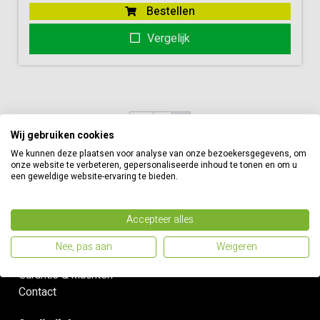
Bestellen
Vergelijk
←
1
2
Wij gebruiken cookies
We kunnen deze plaatsen voor analyse van onze bezoekersgegevens, om
onze website te verbeteren, gepersonaliseerde inhoud te tonen en om u
een geweldige website-ervaring te bieden.
Informatie
Accepteer alles
Betaalmethodes
Nee, pas aan
Weigeren
Verzenden & retouren
Garantie & klachten
Contact