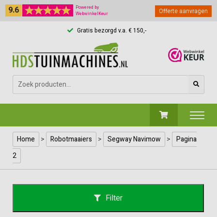
9.6
Powered by
Offerte aanvragen
WebwinkelKeur
Gratis bezorgd v.a. € 150,-
Zoeken
naar:
Home
>
Robotmaaiers
>
Segway Navimow
>
Pagina
2
Filter