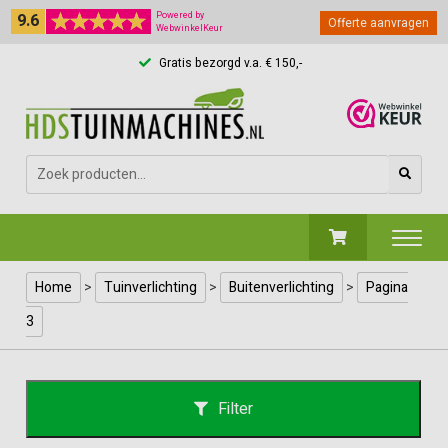
9.6
Powered by
Offerte aanvragen
WebwinkelKeur
Gratis bezorgd v.a. € 150,-
Zoeken
naar:
Home
>
Tuinverlichting
>
Buitenverlichting
>
Pagina
3
Filter