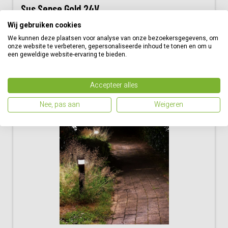
Sus Sense Gold 24V
Wij gebruiken cookies
€
169,50
We kunnen deze plaatsen voor analyse van onze bezoekersgegevens, om
onze website te verbeteren, gepersonaliseerde inhoud te tonen en om u
Bestellen
een geweldige website-ervaring te bieden.
Vergelijk
Accepteer alles
Nee, pas aan
Weigeren