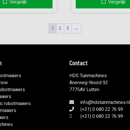
Vergelijk
Vergelijk
€1.899,00.
€1.699,00.
€2.499,00
1
2
3
→
n
Contact
botmaaiers
HDS Tuinmachines
imow
Anerweg-Noord 92
obotmaaiers
7775AV Lutten
aaiers
info@hdstuinmachines.nl
ic robotmaaiers
(+31) 0 680 22 76 99
tmaaiers
(+31) 0 680 22 76 99
aiers
chines