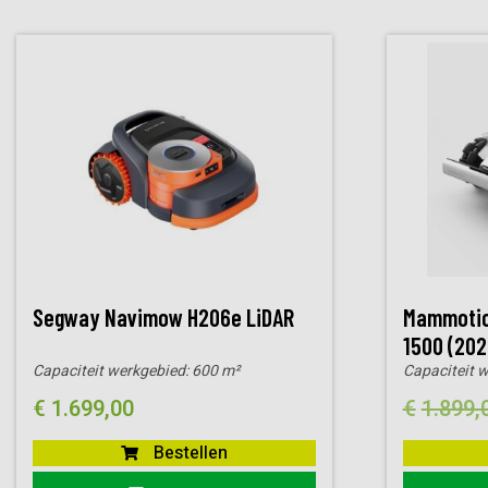
Segway Navimow H206e LiDAR
Mammotio
1500 (202
Capaciteit werkgebied:
600 m²
Capaciteit 
€
1.699,00
€
1.899,
Bestellen