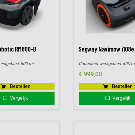
obotic RM800-B
Segway Navimow i108e
werkgebied:
800 m²
Capaciteit werkgebied:
800 m
€
999,00
Bestellen
Bestellen
Vergelijk
Vergelijk