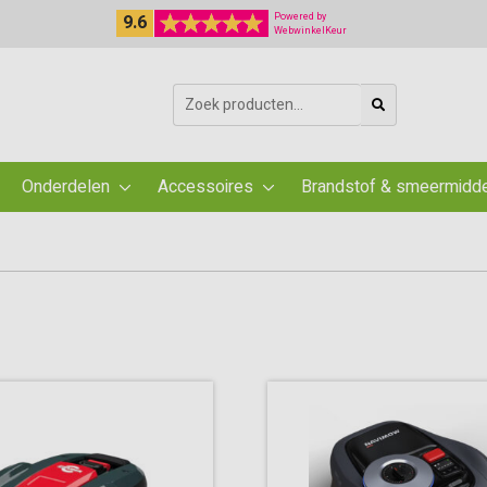
9.6
Powered by
WebwinkelKeur
Zoeken
naar:
Onderdelen
Accessoires
Brandstof & smeermidd