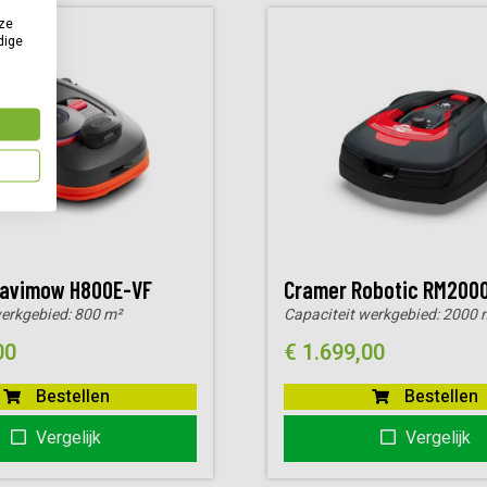
ze
dige
avimow H800E-VF
Cramer Robotic RM200
werkgebied:
800 m²
Capaciteit werkgebied:
2000 
00
€
1.699,00
Bestellen
Bestellen
Vergelijk
Vergelijk