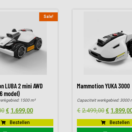
Sale!
n LUBA 2 mini AWD
Mammotion YUKA 3000
6 model)
werkgebied:
1500 m²
Capaciteit werkgebied:
3000 
Oorspronkelijke
Huidige
Oorspronk
00
€
1.699,00
€
2.499,00
€
1.899,0
prijs
prijs
prijs
Bestellen
Bestellen
was:
is:
was: