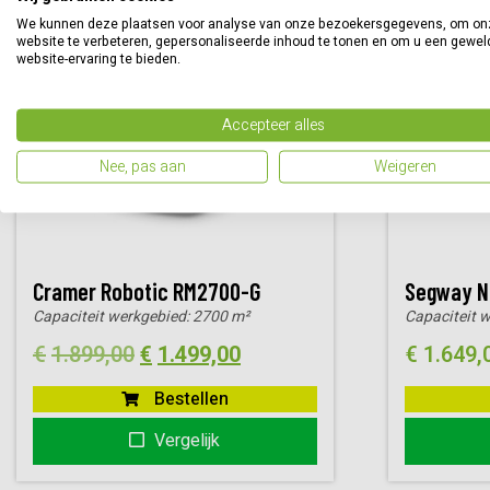
We kunnen deze plaatsen voor analyse van onze bezoekersgegevens, om on
Sale!
website te verbeteren, gepersonaliseerde inhoud te tonen en om u een gewel
website-ervaring te bieden.
Accepteer alles
Nee, pas aan
Weigeren
Cramer Robotic RM2700-G
Segway N
Capaciteit werkgebied:
2700 m²
Capaciteit 
Oorspronkelijke
Huidige
€
1.899,00
€
1.499,00
€
1.649,
prijs
prijs
Bestellen
was:
is:
Vergelijk
€1.899,00.
€1.499,00.