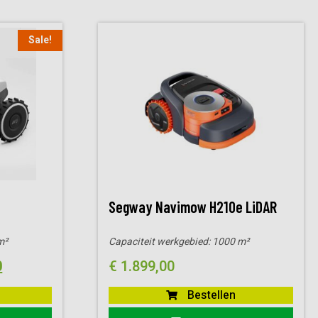
Sale!
Segway Navimow H210e LiDAR
m²
Capaciteit werkgebied:
1000 m²
elijke
Huidige
0
€
1.899,00
prijs
Bestellen
is: