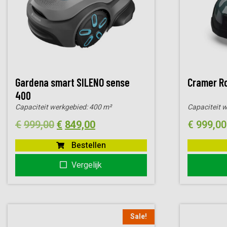
Gardena smart SILENO sense
Cramer R
400
Capaciteit werkgebied:
400 m²
Capaciteit 
Oorspronkelijke
Huidige
€
999,00
€
849,00
€
999,00
prijs
prijs
Bestellen
was:
is:
Vergelijk
€999,00.
€849,00.
Sale!