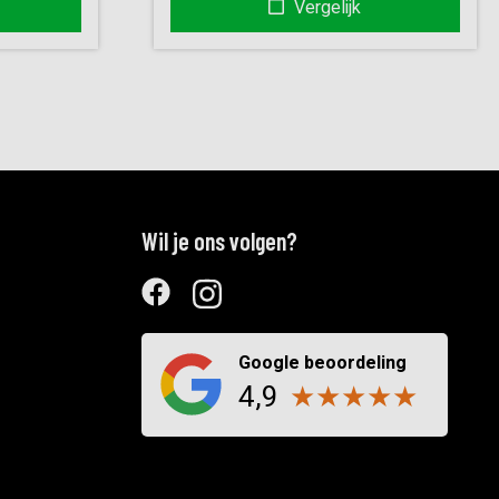
Vergelijk
.
€1.899,00.
Wil je ons volgen?
Google beoordeling
4,9
★
★
★
★
★