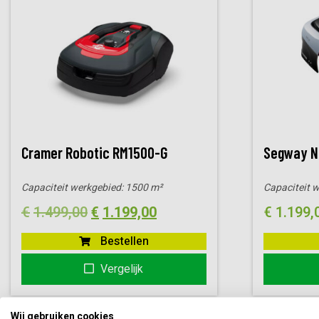
Cramer Robotic RM1500-G
Segway N
Capaciteit werkgebied:
1500 m²
Capaciteit 
Oorspronkelijke
Huidige
€
1.499,00
€
1.199,00
€
1.199,
prijs
prijs
Bestellen
was:
is:
Vergelijk
€1.499,00.
€1.199,00.
Wij gebruiken cookies