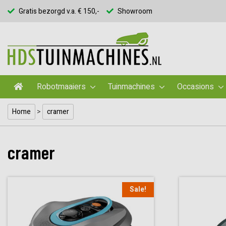
Gratis bezorgd v.a. € 150,-
Showroom
Robotmaaiers
Tuinmachines
Occasions
Home
>
cramer
cramer
Sale!