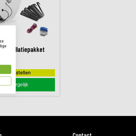
ze
dige
 installatiepakket
Bestellen
Vergelijk
n
Contact