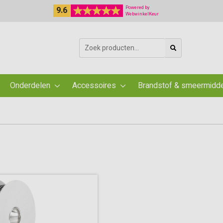
9.6
Powered by
WebwinkelKeur
Zoeken
naar:
Onderdelen
Accessoires
Brandstof & smeermidd