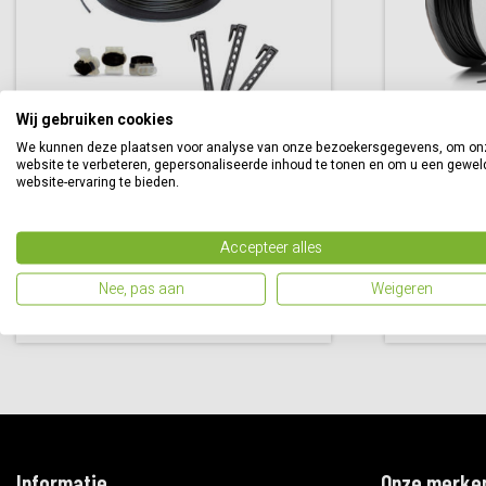
Wij gebruiken cookies
We kunnen deze plaatsen voor analyse van onze bezoekersgegevens, om on
website te verbeteren, gepersonaliseerde inhoud te tonen en om u een gewel
Stihl installatiepakket
Husqvarna
website-ervaring te bieden.
€
81,00
€
109,99
Accepteer alles
Bestellen
Nee, pas aan
Weigeren
Vergelijk
Informatie
Onze merke