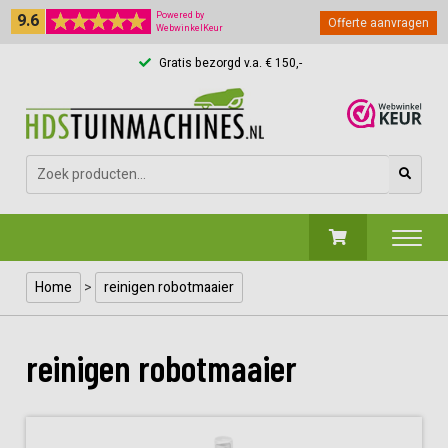
9.6
Powered by
Offerte aanvragen
WebwinkelKeur
Gratis bezorgd v.a. € 150,-
Zoeken
naar:
Home
>
reinigen robotmaaier
reinigen robotmaaier