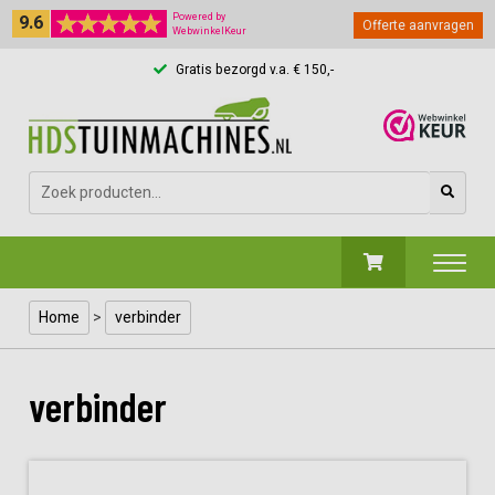
9.6
Powered by
Offerte aanvragen
WebwinkelKeur
Gratis bezorgd v.a. € 150,-
Zoeken
naar:
Home
>
verbinder
verbinder