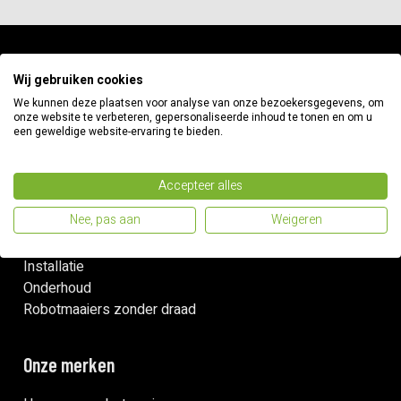
Informatie
Wij gebruiken cookies
We kunnen deze plaatsen voor analyse van onze bezoekersgegevens, om
onze website te verbeteren, gepersonaliseerde inhoud te tonen en om u
Betaalmethodes
een geweldige website-ervaring te bieden.
Verzenden & retouren
Garantie & klachten
Contact
Accepteer alles
Nee, pas aan
Weigeren
Snelle links
Installatie
Onderhoud
Robotmaaiers zonder draad
Onze merken