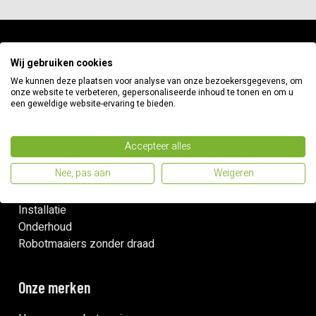
Informatie
Wij gebruiken cookies
We kunnen deze plaatsen voor analyse van onze bezoekersgegevens, om
onze website te verbeteren, gepersonaliseerde inhoud te tonen en om u
Betaalmethodes
een geweldige website-ervaring te bieden.
Verzenden & retouren
Garantie & klachten
Contact
Accepteer alles
Nee, pas aan
Weigeren
Snelle links
Installatie
Onderhoud
Robotmaaiers zonder draad
Onze merken