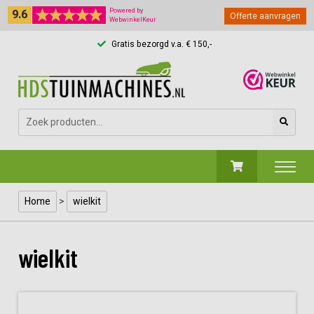
9.6
Powered by
Offerte aanvragen
WebwinkelKeur
Gratis bezorgd v.a. € 150,-
Zoeken
naar:
Home
>
wielkit
wielkit