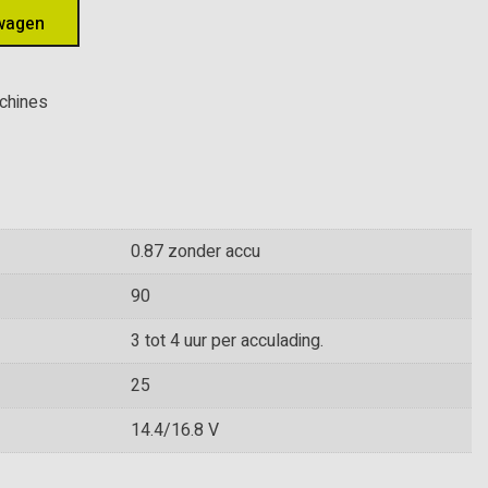
wagen
achines
0.87 zonder accu
90
3 tot 4 uur per acculading.
25
14.4/16.8 V