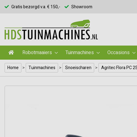
Gratis bezorgd v.a. € 150,-
Showroom
Robotmaaiers
Tuinmachines
Occasions
Home
>
Tuinmachines
>
Snoeischaren
>
Agritec Flora PC 