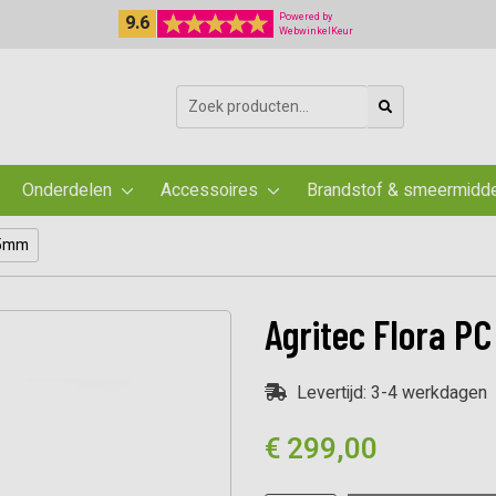
9.6
Powered by
WebwinkelKeur
Zoeken
naar:
Onderdelen
Accessoires
Brandstof & smeermidd
25mm
Agritec Flora P
Levertijd: 3-4 werkdagen
€
299,00