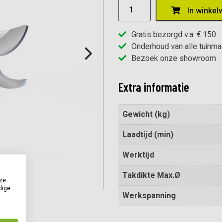
Agritec
In winkel
Flora
PC
Gratis bezorgd v.a. € 150
25mm
Onderhoud van alle tuinm
aantal
Bezoek onze showroom
Extra informatie
Gewicht (kg)
Laadtijd (min)
Werktijd
Takdikte Max.Ø
ze
dige
Werkspanning