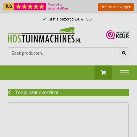
9.6
Powered by
Offerte aanvragen
WebwinkelKeur
Gratis bezorgd v.a. € 150,-
Zoeken
naar:
Terug naar overzicht