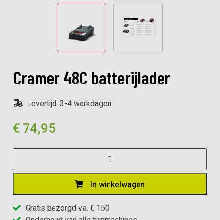
Cramer 48C batterijlader
Levertijd: 3-4 werkdagen
€
74,95
Cramer
48C
batterijlader
In winkelwagen
aantal
Gratis bezorgd v.a. € 150
Onderhoud van alle tuinmachines