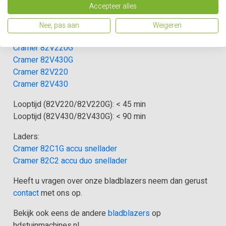
Geleverd zonder batterij en lader.
Batterijen en laders
Accepteer alles
optioneel verkrijgbaar.
Nee, pas aan
Weigeren
Batterijen:
Cramer 82V220G
Cramer 82V430G
Cramer 82V220
Cramer 82V430
Looptijd (82V220/82V220G): < 45 min
Looptijd (82V430/82V430G): < 90 min
Laders:
Cramer 82C1G accu snellader
Cramer 82C2 accu duo snellader
Heeft u vragen over onze bladblazers neem dan gerust
contact
met ons op.
Bekijk ook eens de andere
bladblazers
op
hdstuinmachines.nl