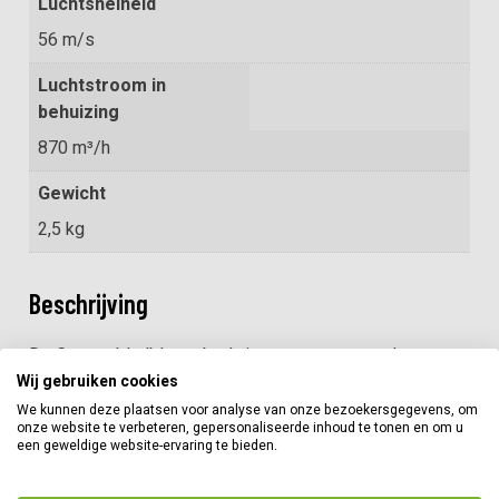
Luchtsnelheid
56 m/s
Luchtstroom in
behuizing
870 m³/h
Gewicht
2,5 kg
Beschrijving
De Cramer bladblazer body is een accu-aangedreven
bladblazer waarmee u snel en moeiteloos bladeren,
Wij gebruiken cookies
grasresten, zand, vuil en afval verwijdert van trottoirs en
We kunnen deze plaatsen voor analyse van onze bezoekersgegevens, om
onze website te verbeteren, gepersonaliseerde inhoud te tonen en om u
oppervlakken. De bladblazer 82B900 82V is perfect
een geweldige website-ervaring te bieden.
voor korte klussen en kleine gebieden.