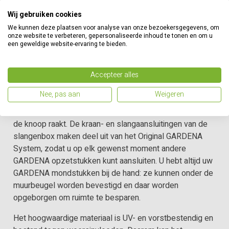
vergrendelingspunten zich automatisch vast en
blokkeren ze de slang zodra u stopt. Door lichtjes aan
Wij gebruiken cookies
het uiteinde van de slang te trekken, wordt het
We kunnen deze plaatsen voor analyse van onze bezoekersgegevens, om
onze website te verbeteren, gepersonaliseerde inhoud te tonen en om u
vergrendelmechanisme ontgrendeld en wikkelt een
een geweldige website-ervaring te bieden.
geïntegreerde stalen veer de verlengde tuinslang
volledig automatisch, betrouwbaar en gelijkmatig voor u
op. Dankzij de innovatieve RollControl-technologie
Accepteer alles
gebeurt het oprollen veilig en gecontroleerd. De
Nee, pas aan
Weigeren
geïntegreerde slanggeleider zorgt ervoor dat de slang
netjes en gelijkmatig wordt opgerold, zonder dat deze in
de knoop raakt. De kraan- en slangaansluitingen van de
slangenbox maken deel uit van het Original GARDENA
System, zodat u op elk gewenst moment andere
GARDENA opzetstukken kunt aansluiten. U hebt altijd uw
GARDENA mondstukken bij de hand: ze kunnen onder de
muurbeugel worden bevestigd en daar worden
opgeborgen om ruimte te besparen.
Het hoogwaardige materiaal is UV- en vorstbestendig en