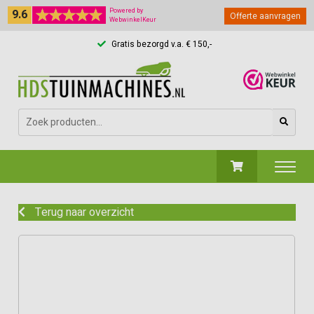
9.6
Powered by
Offerte aanvragen
WebwinkelKeur
Gratis bezorgd v.a. € 150,-
Zoeken
naar:
Terug naar overzicht