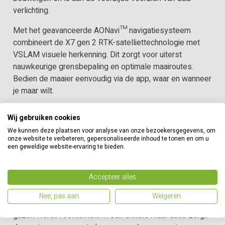
verlichting.
Met het geavanceerde AONavi™ navigatiesysteem
combineert de X7 gen 2 RTK-satelliettechnologie met
VSLAM visuele herkenning. Dit zorgt voor uiterst
nauwkeurige grensbepaling en optimale maairoutes.
Bedien de maaier eenvoudig via de app, waar en wanneer
je maar wilt.
De Sunseeker Elite X7 gen 2 is uitgerust met een 3D
Wij gebruiken cookies
Vision AI-systeem, waarmee hij automatisch obstakels
We kunnen deze plaatsen voor analyse van onze bezoekersgegevens, om
detecteert en hieromheen navigeert. Deze slimme
onze website te verbeteren, gepersonaliseerde inhoud te tonen en om u
technologie, aangestuurd door kunstmatige intelligentie,
een geweldige website-ervaring te bieden.
maakt volledig handsfree maaien mogelijk – zelfs in een
tuin met bomen, bloembedden of andere objecten.
Accepteer alles
Dankzij de precieze stuurmotor maakt de X7 gen 2
Nee, pas aan
Weigeren
vloeiende en slimme bochten, waardoor schade aan het
gazon wordt voorkomen. In één enkele maai-actie zorgt