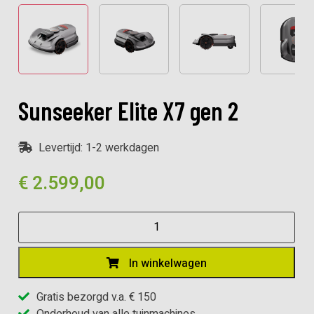
Sunseeker Elite X7 gen 2
Levertijd: 1-2 werkdagen
€
2.599,00
Sunseeker
Elite
X7
In winkelwagen
gen
2
Gratis bezorgd v.a. € 150
aantal
Onderhoud van alle tuinmachines