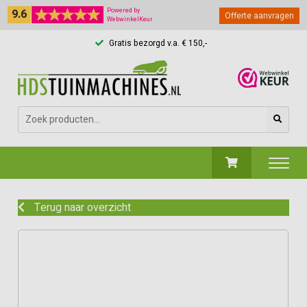
9.6
Powered by
Offerte aanvragen
WebwinkelKeur
Gratis bezorgd v.a. € 150,-
Zoeken
naar:
Terug naar overzicht