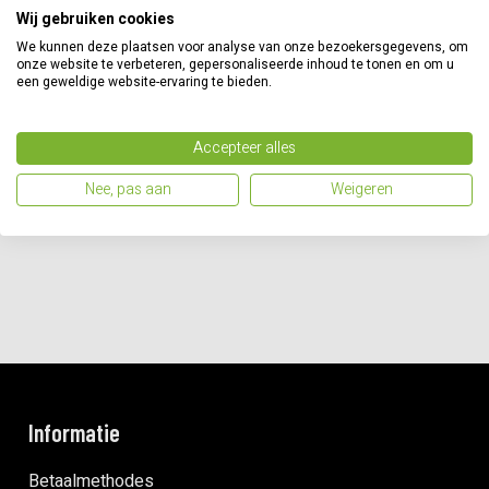
Deze robuuste stalen bogen bieden de ideale oplossing
Wij gebruiken cookies
wanneer u tijdelijk een bepaald deel gazon moet
We kunnen deze plaatsen voor analyse van onze bezoekersgegevens, om
afschermen van het maaien door uw robot. Zoals
onze website te verbeteren, gepersonaliseerde inhoud te tonen en om u
een geweldige website-ervaring te bieden.
wanneer de lentebloemen bloeien, of wanneer het
opblaasbare zomerzwembad voor kinderen in gebruik is,
of wanneer je een plekje hebt met vers gezaaid gras. De
Accepteer alles
hekbogen zijn betrouwbaar en uiterst gemakkelijk te
Nee, pas aan
Weigeren
gebruiken – geen aanpassingen aan uw installatie of
robotmaaier nodig.
Informatie
Betaalmethodes