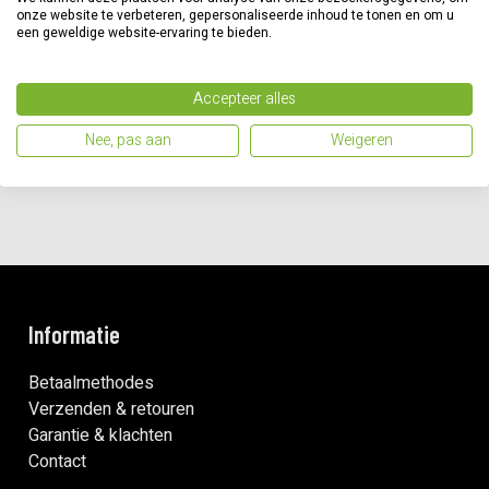
onze website te verbeteren, gepersonaliseerde inhoud te tonen en om u
een geweldige website-ervaring te bieden.
Beschrijving
De wielborstels van Husqvarna houden de wielen van de
Accepteer alles
Automower schoon om de grip te verbeteren.
Nee, pas aan
Weigeren
Deze navulset bevat 6 wielborstels.
Informatie
Betaalmethodes
Verzenden & retouren
Garantie & klachten
Contact