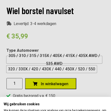
Wiel borstel navulset
Levertijd: 3-4 werkdagen
€
35,99
Type Automower
305 / 310 / 315 / 315X / 405X / 415X / 435X AWD /
535 AWD
320 / 330X / 420 / 430X / 440 / 450X / 520 / 550
Wiel
In winkelwagen
borstel
navulset
Gratis bezorgd v.a. € 150
aantal
Onderhoud van alle tuinmachines
Wij gebruiken cookies
Bezoek onze showroom
We kunnen deze plaatsen voor analyse van onze bezoekersgegevens, om