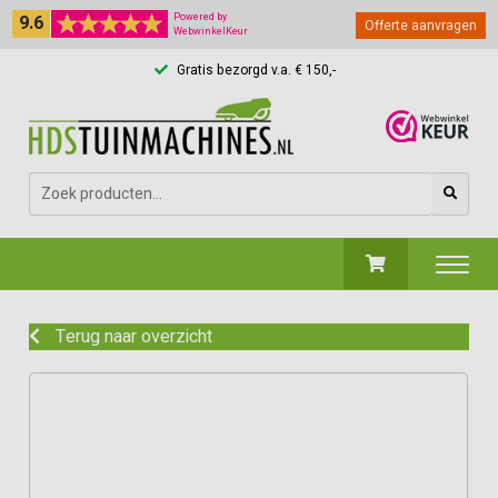
9.6
Powered by
Offerte aanvragen
WebwinkelKeur
Gratis bezorgd v.a. € 150,-
Zoeken
naar:
Terug naar overzicht