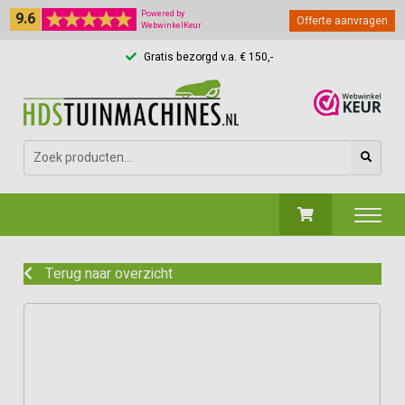
9.6
Powered by
Offerte aanvragen
WebwinkelKeur
Gratis bezorgd v.a. € 150,-
Zoeken
naar:
Terug naar overzicht