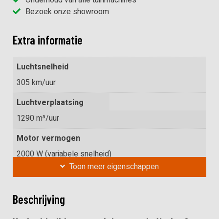
Bezoek onze showroom
Extra informatie
Luchtsnelheid
305 km/uur
Luchtverplaatsing
1290 m³/uur
Motor vermogen
2000 W (variabele snelheid)
Toon
meer
eigenschappen
Connectiviteit
4G, Wi-Fi, Bluetooth, Wi-Fi HaLow
Beschrijving
Automatisch opladen