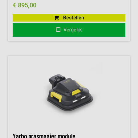
€
895,00
Bestellen
Vergelijk
Yarbo grasmaaier module