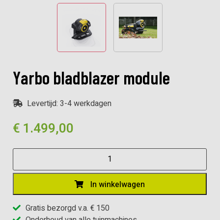
Yarbo bladblazer module
Levertijd: 3-4 werkdagen
€
1.499,00
Yarbo
bladblazer
module
In winkelwagen
aantal
Gratis bezorgd v.a. € 150
Onderhoud van alle tuinmachines