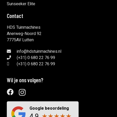
Sunseeker Elite
Contact
HDS Tuinmachines
Anerweg-Noord 92
7775AV Lutten
info@hdstuinmachines.nl
(+31) 0 680 22 76 99
(+31) 0 680 22 76 99
Wil je ons volgen?
Google beoordeling
4,9
★
★
★
★
★