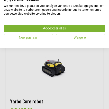
als je één slim platform wilt dat met je meegroeit, omdat
er meerdere werktuigen beschikbaar zijn en er ook
We kunnen deze plaatsen voor analyse van onze bezoekersgegevens, om
onze website te verbeteren, gepersonaliseerde inhoud te tonen en om u
nieuwe modules in ontwikkeling zijn.
een geweldige website-ervaring te bieden.
Accepteer alles
Heeft u hier ook aan gedacht?
Nee, pas aan
Weigeren
Yarbo Core robot